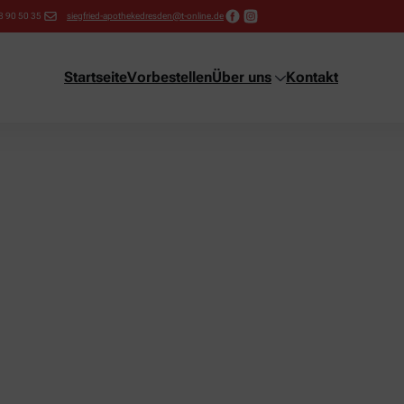
8 90 50 35
siegfried-apothekedresden@t-online.de
Startseite
Vorbestellen
Über uns
Kontakt