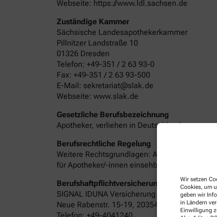
Webseite: https://www.ldl.sachsen.de
Zuständige Kammer
Sächsische Landesapothekerkammer
Pillnitzer Landstraße 10
01326 Dresden
Telefon: +49-351 / 2 63 93-0
Fax: +49-351 / 2 63 93-500
E-Mail: sekretariat@slak.de
Webseite: www.slak.de
Gesetzliche Berufsbezeichnung
Apotheker, verliehen in Deutschland
Berufsrechtliche Regelung
Weitere Rechtsgrundlagen: Apothekengesetz,
für Apotheker/-innen einsehbar auf der Inter
Wir setzen Coo
Berufshaftpflichtversicherung mit Anschrift,
Cookies, um u
SIGNAL IDUNA Versicherung
geben wir Inf
in Ländern ve
Neue Rabenstr. 15-19, 20354 Hamburg
Einwilligung z
Telefon: +49-4041240