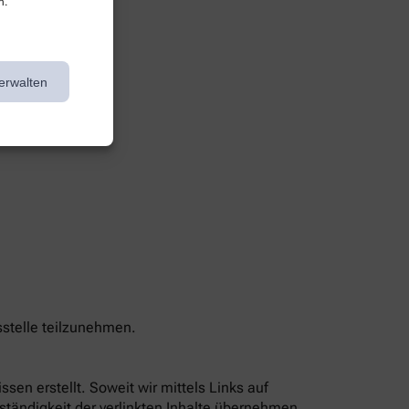
n.
erwalten
sstelle teilzunehmen.
sen erstellt. Soweit wir mittels Links auf
lständigkeit der verlinkten Inhalte übernehmen,