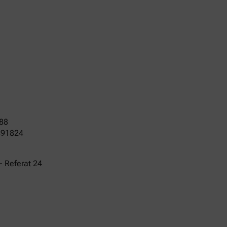
88
491824
- Referat 24