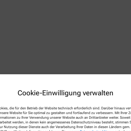
Cookie-Einwilligung verwalten
 Apothekenbetriebsordnung, Arzneimittelpreisverordnung, Bu
netseite des Bundesvereinigung Deutscher Apothekerverbände
w
kies, die für den Betrieb der Website technisch erforderlich sind. Darüber hinaus v
 gültig im Geltungsbereich des Arzneimittelgesetzes (AMG)
nsere Website für Sie optimal zu gestalten und fortlaufend zu verbessern. Mit Ihrer
ormationen zu Ihrer Verwendung unserer Website auch an Drittanbieter weiter. Soweit
rarbeitet werden, in denen kein angemessenes Datenschutzniveau besteht, stimmen Si
ur Nutzung dieser Dienste auch der Verarbeitung Ihrer Daten in diesen Ländern gem. 