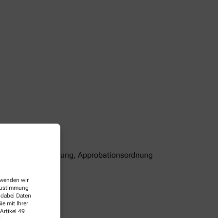
ndesapothekerordnung, Approbationsordnung
ww.abda.de
erwenden wir
 Zustimmung
 dabei Daten
e mit Ihrer
Artikel 49