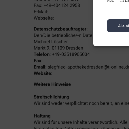
Abs. 1 lit. a
Fax: +49-404124 2958
E-Mail:
Webseite:
Alle a
Datenschutzbeauftragter
:
Den/Die betriebliche/-n Datenschutzbeauftrag
Michael Löscher
Markt 9, 01109 Dresden
Telefon
:
+49-03518905034
Fax
:
Email
:
siegfried-apothekedresden@t-online.d
Website
:
Weitere Hinweise
Streitschlichtung
Wir sind weder verpflichtet noch bereit, an ei
Haftung
Wir sind für unsere Inhalte verantwortlich. Al
Internetseiten Dritter verweisen, können wir k