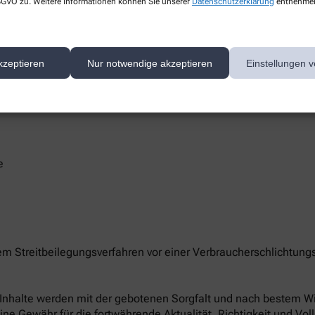
 DSGVO zu. Weitere Informationen können Sie unserer
Datenschutzerklärung
entnehme
kzeptieren
Nur notwendige akzeptieren
Einstellungen v
te/-n unserer Apotheke können Sie hier erreichen:
e
nem Streitbeilegungsverfahren vor einer Verbraucherschlichtung
le Inhalte werden mit der gebotenen Sorgfalt und nach bestem Wis
eine Gewähr für die fortwährende Aktualität, Richtigkeit und Vol