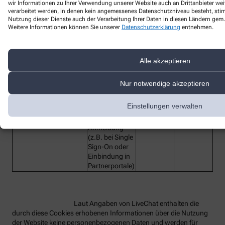
wir Informationen zu Ihrer Verwendung unserer Website auch an Drittanbieter wei
verarbeitet werden, in denen kein angemessenes Datenschutzniveau besteht, stimm
Nutzung dieser Dienste auch der Verarbeitung Ihrer Daten in diesen Ländern gem. 
Bezeichnung des
Funktion
Anbieter
Laufzeit
Weitere Informationen können Sie unserer
Datenschutzerklärung
entnehmen.
Dienstes
lc_cid
Customer ID
LiveChat
2 Jahre
Customer
Alle akzeptieren
lc_cst
LiveChat
2 Jahre
Secure Token
Technisches
Nur notwendige akzeptieren
Hilfs-Cookie,
rüft beim
Einstellungen verwalten
Redirect die
OAuth-
oauth_redirect_detector
LiveChat
2 Jahre
Anmeldung
(z.B. bei Single
Sign-On oder
Einbindung in
Partnerportale)
Laut Angaben von LiveChat enthalten die
durch diese Cookies erhobenen Informationen über die Nutzung
der Website keine personenbezogenen Daten und werden für