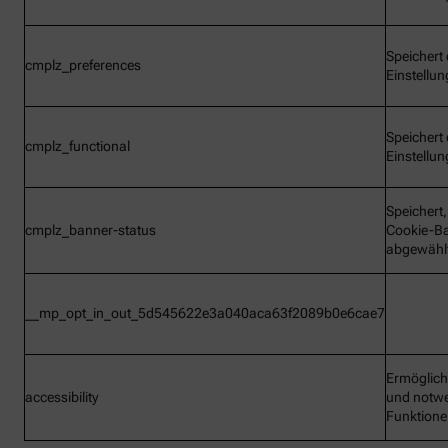
Speichert 
cmplz_preferences
Einstellu
Speichert 
cmplz_functional
Einstellu
Speichert
cmplz_banner-status
Cookie-B
abgewähl
__mp_opt_in_out_5d545622e3a040aca63f2089b0e6cae7
Ermöglic
accessibility
und notw
Funktion