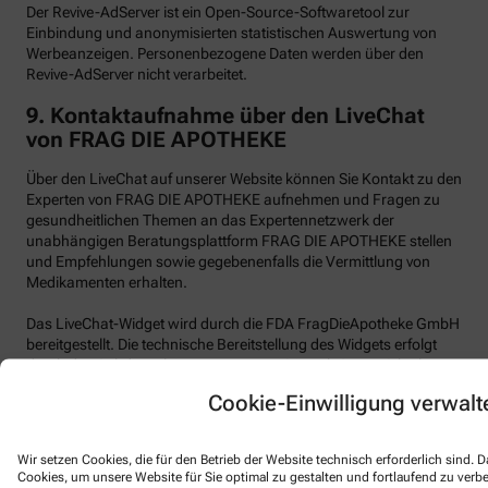
Der Revive-AdServer ist ein Open-Source-Softwaretool zur
Einbindung und anonymisierten statistischen Auswertung von
Werbeanzeigen. Personenbezogene Daten werden über den
Revive-AdServer nicht verarbeitet.
9.
Kontaktaufnahme über den LiveChat
von FRAG DIE APOTHEKE
Über den LiveChat auf unserer Website können Sie Kontakt zu den
Experten von FRAG DIE APOTHEKE aufnehmen und Fragen zu
gesundheitlichen Themen an das Expertennetzwerk der
unabhängigen Beratungsplattform FRAG DIE APOTHEKE stellen
und Empfehlungen sowie gegebenenfalls die Vermittlung von
Medikamenten erhalten.
Das LiveChat-Widget wird durch die FDA FragDieApotheke GmbH
bereitgestellt. Die technische Bereitstellung des Widgets erfolgt
durch den Subdienstleister Text, Inc. (101 Arch Street, 8th Floor,
Boston MA 02110, USA, im Folgenden „LiveChat“), der im
Cookie-Einwilligung verwalt
Auftrag von FRAG DIE APOTHEKE handelt. Wir selbst haben kein
Vertragsverhältnis mit der Text, Inc.
Wir setzen Cookies, die für den Betrieb der Website technisch erforderlich sind.
LiveChat verwendet funktionale Cookies.
Cookies, um unsere Website für Sie optimal zu gestalten und fortlaufend zu ver