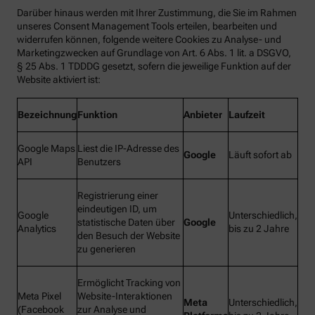
Darüber hinaus werden mit Ihrer Zustimmung, die Sie im Rahmen
unseres Consent Management Tools erteilen, bearbeiten und
widerrufen können, folgende weitere Cookies zu Analyse- und
Marketingzwecken auf Grundlage von Art. 6 Abs. 1 lit. a DSGVO,
§ 25 Abs. 1 TDDDG gesetzt, sofern die jeweilige Funktion auf der
Website aktiviert ist:
Bezeichnung
Funktion
Anbieter
Laufzeit
Google Maps
Liest die IP-Adresse des
Google
Läuft sofort ab
API
Benutzers
Registrierung einer
eindeutigen ID, um
Google
Unterschiedlich,
statistische Daten über
Google
Analytics
bis zu 2 Jahre
den Besuch der Website
zu generieren
Ermöglicht Tracking von
Meta Pixel
Website-Interaktionen
Meta
Unterschiedlich,
(Facebook
zur Analyse und