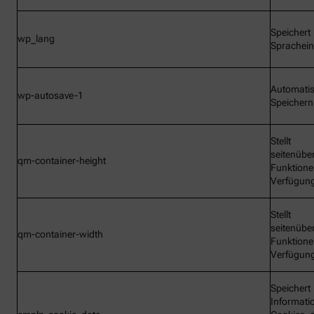
Speichert
wp_lang
Sprachein
Automati
wp-autosave-1
Speichern
Stellt
seitenübe
qm-container-height
Funktione
Verfügun
Stellt
seitenübe
qm-container-width
Funktione
Verfügun
Speichert
Informati