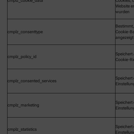
cmplz_cookie_data
Cookies, d
Website e
wurden
Bestimmt,
cmplz_consenttype
Cookie-B
angezeigt
Speichert 
cmplz_policy_id
Cookie-Ric
Speichert 
cmplz_consented_services
Einstellu
Speichert 
cmplz_marketing
Einstellu
Speichert 
cmplz_statistics
Einstellu