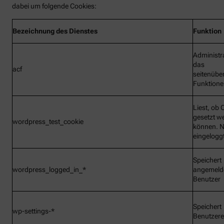
dabei um folgende Cookies:
Bezeichnung
des Dienstes
Funktion
Administr
das
acf
seitenübe
Funktionen
Liest, ob 
gesetzt w
wordpress_test_cookie
können. N
eingelogg
Speichert
wordpress_logged_in_*
angemeld
Benutzer
Speichert
wp-settings-*
Benutzere